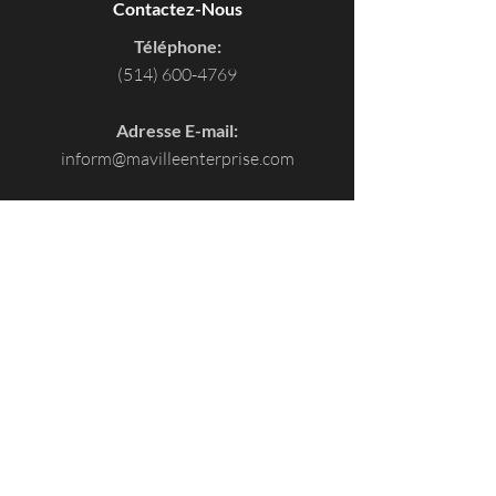
Contactez-Nous
Téléphone:
(514) 600-4769
Adresse E-mail:
inform@mavilleenterprise.com
Heures de Bureau:
9 am-5 pm (e-mail /text/voice 24/7)
Adresse:
3055 Saint-Martin Ouest Suite (T500)
Laval, Québec H7T 0J3
Écrire un avis