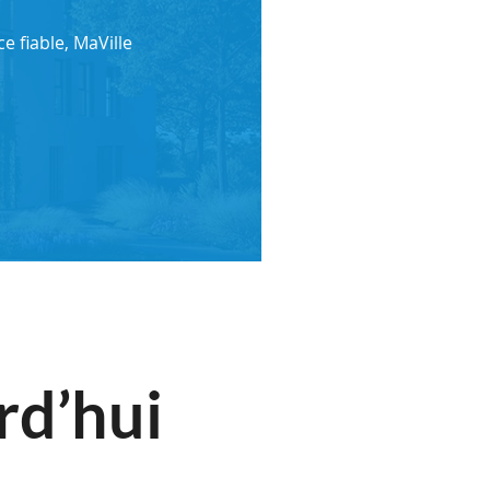
e fiable, MaVille
rd’hui