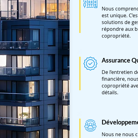
Nous compren
est unique. C’
solutions de g
répondre aux be
copropriété.
Assurance Qu
De l’entretien d
financière, nou
copropriété av
détails.
Développem
Nous ne nous c