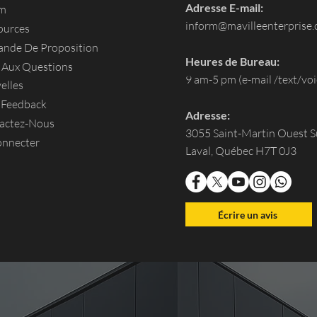
Adresse E-mail:
um
inform@mavilleenterprise
ources
nde De Proposition
Heures de Bureau:
e Aux Questions
9 am-5 pm (e-mail /text/voi
elles
 Feedback
Adresse:
actez-Nous
3055 Saint-Martin Ouest S
onnecter
Laval, Québec H7T 0J3
Écrire un avis