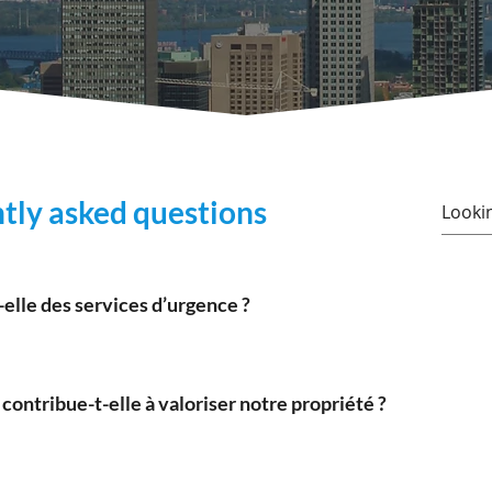
tly asked questions
elle des services d’urgence ?
ème de réponse d’urgence 24h/24 et 7j/7 pour traiter rapid
ntribue-t-elle à valoriser notre propriété ?
des améliorations proactives et une gestion efficace, nous n
riété.