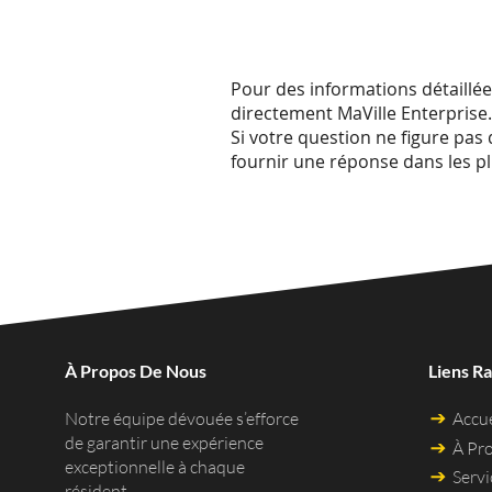
Pour des informations détaillée
directement MaVille Enterprise
Si votre question ne figure pa
fournir une réponse dans les pl
À Propos De Nous
Liens R
Accue
Notre équipe dévouée s’efforce
de garantir une expérience
À Pr
exceptionnelle à chaque
Servi
résident.