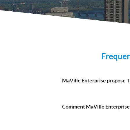
Frequen
MaVille Enterprise propose-t-
Oui, nous disposons d’un syst
maintenance urgents.
Comment MaVille Enterprise co
Grâce à un entretien diligent, 
valeur et l’attrait de votre prop