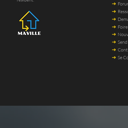
For
Ress
Dema
Foir
Nouv
Send
Cont
Se C